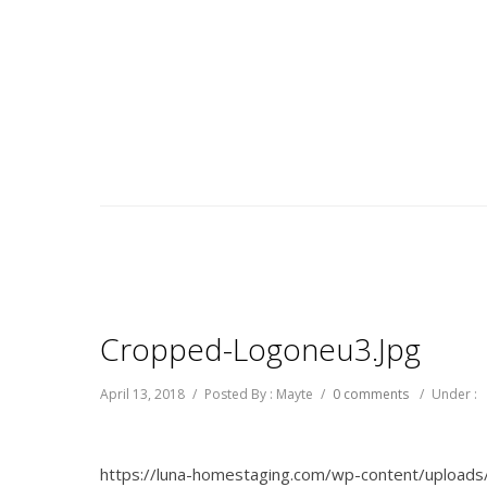
Cropped-Logoneu3.jpg
April 13, 2018
/
Posted By : Mayte
/
0 comments
/
Under :
https://luna-homestaging.com/wp-content/upload