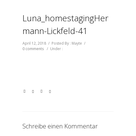
Luna_homestagingHer
Mann-Lickfeld-41
April 12, 2018
/
Posted By : Mayte
/
0 comments
/
Under :
Schreibe einen Kommentar